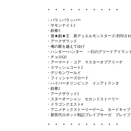
＊ ＊ ＊ ＊ ＊ ＊ ＊ ＊ ＊ ＊
・パラッパラッパー
・サモンナイト2
・鉄拳3
・遊★戯★王 真デュエルモンスターズ-封印され
・アークザラッド
・俺の屍を越えてゆけ
・ハンター×ハンター ～幻のグリードアイラン
・チョロQ3
・アーマード・コア マスターオブアリーナ
・スマッシュコート2
・デジモンワールド
・フィッシャーズロード
・ハイパーオリンピック インアトランタ
・鉄拳2
・アークザラッド2
・スターオーシャン セカンドストーリー
・ドラゴンクエスト4
・アニメチックストーリーゲーム カードキャプ
・新世代ロボット戦記ブレイブサーガ ブレイブ
＊ ＊ ＊ ＊ ＊ ＊ ＊ ＊ ＊ ＊