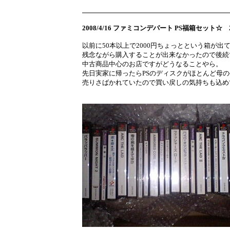
2008/4/16 ファミコンデパート PS福箱セット☆ 
以前に50本以上で2000円ちょっとという箱が出
残念ながら購入することが出来なかったので後続
中古商品中心のお店ですがどうなることやら。
先日実家に帰ったらPSのディスクがほとんど母
売りさばかれていたので買い戻しの気持ちも込め