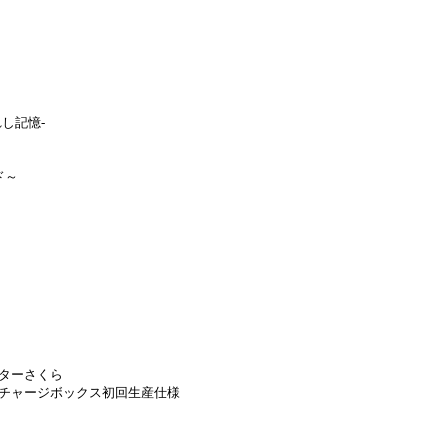
し記憶-
ド～
ターさくら
チャージボックス初回生産仕様