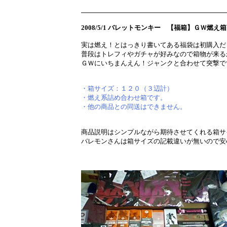
2008/5/1 バレットモンキー 【福箱】ＧＷ燃え箱 
実は燃え！とはっきり書いてある福袋は初購入だ
普段はトレフィやガチャが好みなので箱物が来る
ＧＷにいちまんえん！ジャンクと合わせて突撃で
・箱サイズ：１２０（３辺計）
・燃え系詰め合わせ箱です。
・他の商品との同送はできません。
商品説明はシンプルながら期待させてくれる箱サ
バレモンさんは箱サイズの記載違いが無いので安