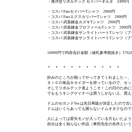
・海洋堂リボルテック セイバーオルタ 2499円
・コスパ FateセイバーTシャツ 2900円
・コスパ FateエクスカリバーTシャツ 2900円
・コスパ 武装錬金カズキTシャツ 2900円
・コスパ 武装錬金プロフィールTシャツ 2900
・コスパ 武装錬金サンライトハートTシャツ（ブラ
・コスパ 武装錬金サンライトハートTシャツ（ブラ
10000円で内容合計金額（値札参考税抜き）5762
＊ ＊ ＊ ＊ ＊ ＊ ＊ ＊ ＊ ＊
好みのところが揃ってやってきてくれました～。
ＳＩＣの単品キカイダーを持っているので、セッ
そしてリボルテック達ようこそ！この日のために
でももうキングゲイナーは買うしかない上、買え
ドムのセカンドVer.は先日再販が決定したので
ドムはいくらあっても困らないドムオタクなので
人によっては星矢モノが入っている方もいたよう
自分は全く知らない作品（車田先生の名作という